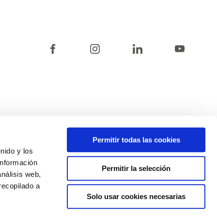
Permitir todas las cookies
enido y los
información
Permitir la selección
análisis web,
POLÍTICA DE COOKIES
CANAL DE CUMPLIMIENTO
recopilado a
Solo usar cookies necesarias