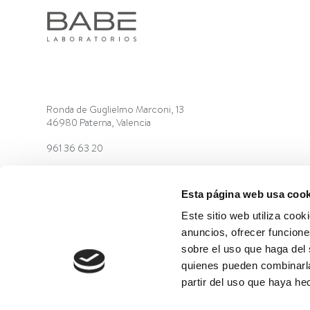
Ronda de Guglielmo Marconi, 13
46980 Paterna, Valencia
961 36 63 20
Esta página web usa cook
Este sitio web utiliza cook
anuncios, ofrecer funcione
sobre el uso que haga del 
©2022 Laboratorios BABÉ S.L.
CÓDIGO ÉTICO
AVISO
quienes pueden combinarla
partir del uso que haya he