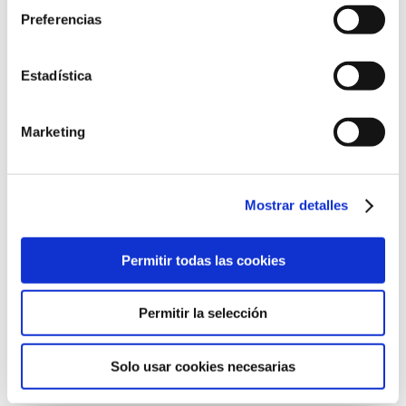
Preferencias
Ronda de Guglielmo Marconi, 13
Estadística
46980 Paterna, Valencia
961 36 63 20
Marketing
Mostrar detalles
©2022 Laboratorios BABÉ S.L.
Permitir todas las cookies
CÓDIGO ÉTICO
AVISO LEGAL
POLÍTICA DE CALIDAD
POLÍTICA DE PRIVACIDAD
POLÍTICA DE COOKIES
Permitir la selección
CANAL DE CUMPLIMIENTO
Solo usar cookies necesarias