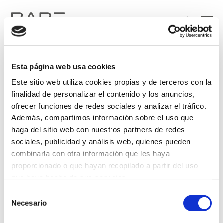
Esta página web usa cookies
Este sitio web utiliza cookies propias y de terceros con la
finalidad de personalizar el contenido y los anuncios,
ofrecer funciones de redes sociales y analizar el tráfico.
Además, compartimos información sobre el uso que
Soy particular
Soy profesional
haga del sitio web con nuestros partners de redes
sociales, publicidad y análisis web, quienes pueden
He leído y acepto el tratamiento de mis datos personales, de conformidad con lo
combinarla con otra información que les haya
dispuesto en la
Política de Privacidad
.
proporcionado o que hayan recopilado a partir del uso
que haya hecho de sus servicios.
Selección
Más información
Necesario
de
consentimiento