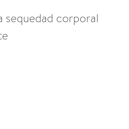
 la sequedad corporal
te