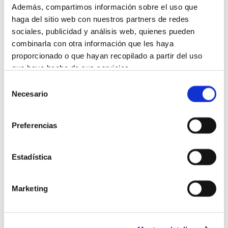
Además, compartimos información sobre el uso que
haga del sitio web con nuestros partners de redes
sociales, publicidad y análisis web, quienes pueden
combinarla con otra información que les haya
proporcionado o que hayan recopilado a partir del uso
que haya hecho de sus servicios.
Selección
Más información
Necesario
de
consentimiento
Ampollas Multi Defense Age Rescue
Preferencias
Estadística
Marketing