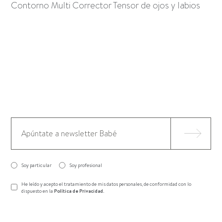
Contorno Multi Corrector Tensor de ojos y labios
Soy particular
Soy profesional
He leído y acepto el tratamiento de mis datos personales, de conformidad con lo
dispuesto en la
Política de Privacidad
.