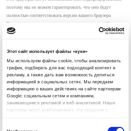
поэтому мы не можем гарантировать, что они будут
полностью соответствовать версии вашего браузера.
Также может оказаться, что вы используете другой
браузер, не охваченный этими ссылками, например
Konqueror, Arora, Flock и т.д. Чтобы избежать подобных
несоответствий, вы можете получить доступ к ним
Этот сайт использует файлы «куки»
непосредственно из опций вашего браузера, которые
Мы используем файлы cookie, чтобы анализировать
обычно находятся в меню «Параметры», в разделе
трафик, подбирать для вас подходящий контент и
«Конфиденциальность». (Для получения дополнительной
рекламу, а также дать вам возможность делиться
информации обратитесь к справке вашего браузера).
информацией в социальных сетях. Мы передаем
информацию о ваших действиях на сайте партнерам
Google: социальным сетям и компаниям,
Используются ли данные, собранные в файлах cookies,
занимающимся рекламой и веб-аналитикой. Наши
на других веб-сайтах, помимо Лабораторий BABÉ?
партнеры могут комбинировать эти сведения с
предоставленной вами информацией, а также
Некоторые из наших файлов cookies используются для
данными, которые они получили при использовании
Выбор
проведения аналитики, для чего мы используем
вами их сервисов.