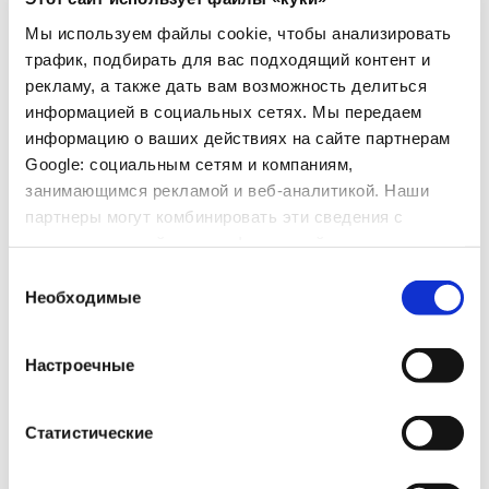
Мы используем файлы cookie, чтобы анализировать
трафик, подбирать для вас подходящий контент и
рекламу, а также дать вам возможность делиться
информацией в социальных сетях. Мы передаем
информацию о ваших действиях на сайте партнерам
Google: социальным сетям и компаниям,
занимающимся рекламой и веб-аналитикой. Наши
партнеры могут комбинировать эти сведения с
предоставленной вами информацией, а также
данными, которые они получили при использовании
Увлажняющий лёгкий крем 24ч SPF 20
Выбор
вами их сервисов.
Необходимые
согласия
Настроечные
Статистические