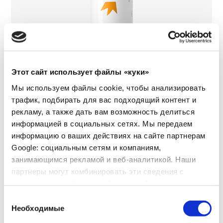
Этот сайт использует файлы «куки»
Мы используем файлы cookie, чтобы анализировать
трафик, подбирать для вас подходящий контент и
Невидимая солнцезащитная помада
рекламу, а также дать вам возможность делиться
информацией в социальных сетях. Мы передаем
информацию о ваших действиях на сайте партнерам
Google: социальным сетям и компаниям,
занимающимся рекламой и веб-аналитикой. Наши
партнеры могут комбинировать эти сведения с
предоставленной вами информацией, а также
данными, которые они получили при использовании
Выбор
вами их сервисов.
Необходимые
согласия