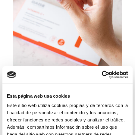
Ampollas Vitamin C+
Esta página web usa cookies
Este sitio web utiliza cookies propias y de terceros con la
Los alimentos como la naranja, la grosella negra, la
finalidad de personalizar el contenido y los anuncios,
ofrecer funciones de redes sociales y analizar el tráfico.
guayaba, el perejil, el brócoli, el kiwi y el pimiento rojo la
Además, compartimos información sobre el uso que
contienen en grandes cantidades, pero varios científicos
haga del sitio web con nuestros partners de redes