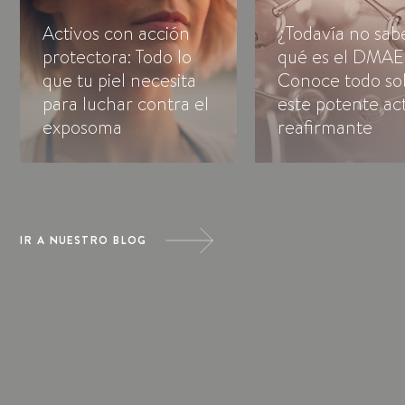
Activos con acción
¿Todavía no sab
protectora: Todo lo
qué es el DMAE
que tu piel necesita
Conoce todo so
para luchar contra el
este potente ac
exposoma
reafirmante
IR A NUESTRO BLOG