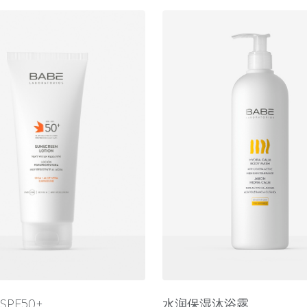
PF50+
水润保湿沐浴露