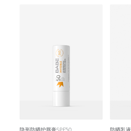
隐形防晒护唇膏SPF50
防晒乳液S