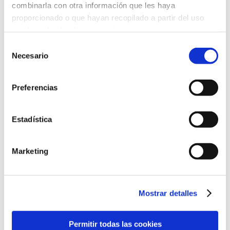
combinarla con otra información que les haya
proporcionado o que hayan recopilado a partir del uso
que haya hecho de sus servicios.
Selección
Más información
Necesario
de
consentimiento
Preferencias
Estadística
Marketing
Mostrar detalles
Permitir todas las cookies