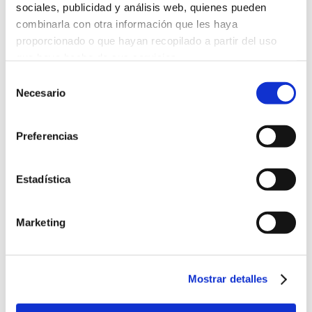
sociales, publicidad y análisis web, quienes pueden
combinarla con otra información que les haya
proporcionado o que hayan recopilado a partir del uso
que haya hecho de sus servicios.
Selección
Más información
Necesario
de
consentimiento
Preferencias
Estadística
Marketing
Mostrar detalles