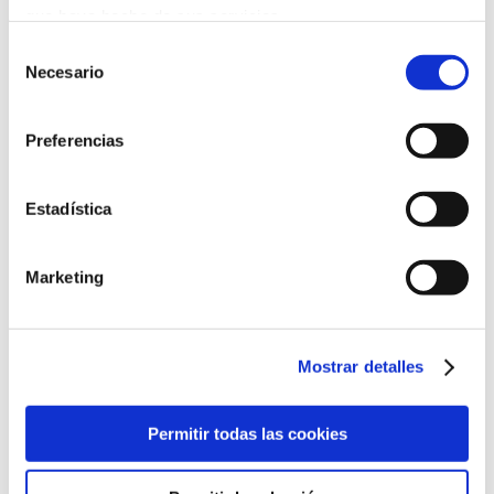
que haya hecho de sus servicios.
Selección
Más información
Necesario
de
consentimiento
Preferencias
Estadística
Marketing
Sun Protection
Mostrar detalles
Permitir todas las cookies