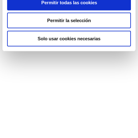
Permitir todas las cookies
Permitir la selección
Contorno Multi Corrector Tensor de ojos y labios
Solo usar cookies necesarias