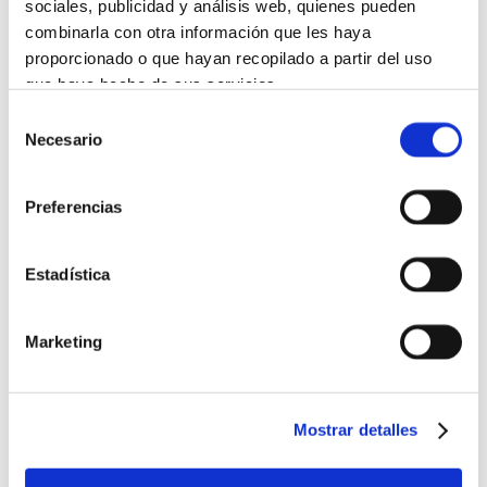
sociales, publicidad y análisis web, quienes pueden
combinarla con otra información que les haya
proporcionado o que hayan recopilado a partir del uso
que haya hecho de sus servicios.
Selección
Más información
Necesario
de
consentimiento
Preferencias
Estadística
Marketing
Mostrar detalles