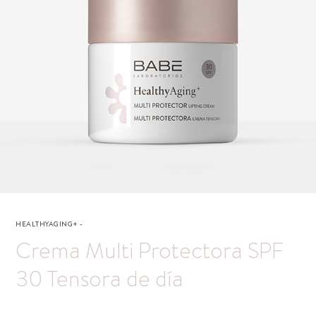
HEALTHYAGING+
-
Crema Multi Protectora SPF
30 Tensora de día