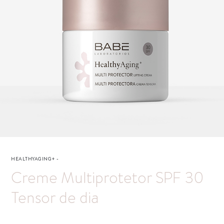
HEALTHYAGING+
-
Creme Multiprotetor SPF 30
Tensor de dia