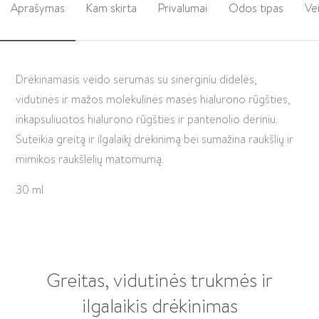
Aprašymas
Kam skirta
Privalumai
Odos tipas
Ve
Drėkinamasis veido serumas su sinerginiu didelės,
vidutinės ir mažos molekulinės masės hialurono rūgšties,
inkapsuliuotos hialurono rūgšties ir pantenolio deriniu.
Suteikia greitą ir ilgalaikį drėkinimą bei sumažina raukšlių ir
mimikos raukšlelių matomumą.
30 ml
Greitas, vidutinės trukmės ir
ilgalaikis drėkinimas