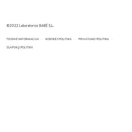
©2022 Laboratorios BABÉ S.L.
TEISINĖ INFORMACIJA
KOKYBĖS POLITIKA
PRIVATUMO POLITIKA
SLAPUKŲ POLITIKA