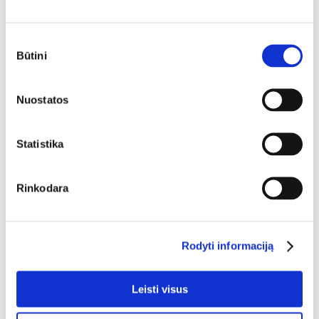
Sutikimo
Būtini
pasirinkimas
Nuostatos
Statistika
Rinkodara
Stangrinamasis dieninis veido kremas SPF 30
Rodyti informaciją
Leisti visus