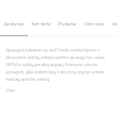
Aprašymas
Kam skirta
Privalumai
Odos tipas
Ve
Apsauginis balzamas Lip and Cheek suteikia lūpoms ir
skruostams aukštą, plataus spektro apsaugą nuo saulės
SPF50 ir subtilų persikinį atspalvį. Priemonė sukurta
apsaugoti, giliai drėkinti lūpų ir skruostų odą bei suteikti
natūralų apimties efektą.
20ml