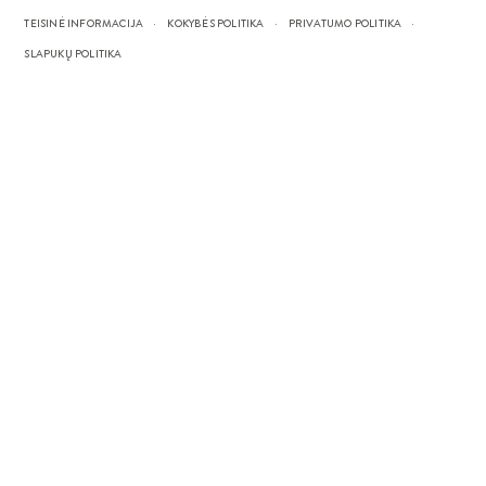
TEISINĖ INFORMACIJA
KOKYBĖS POLITIKA
PRIVATUMO POLITIKA
SLAPUKŲ POLITIKA