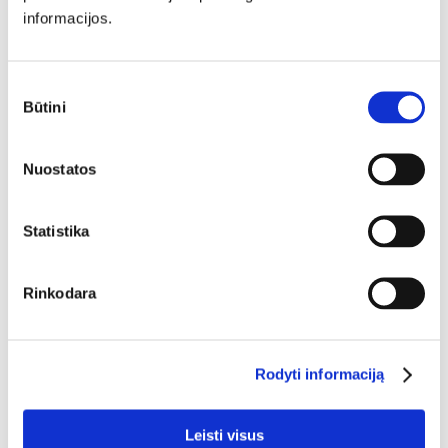
informacijos.
Sutikimo
Būtini
pasirinkimas
Apsauginis lūpų ir skruostų balzamas su spalva SPF
Nuostatos
50 PINK
Statistika
Rinkodara
NAUJA
Rodyti informaciją
Leisti visus