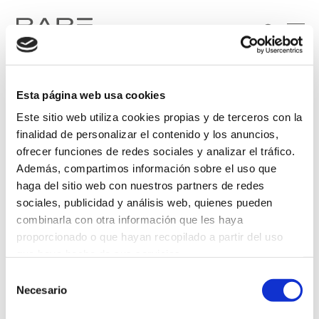
Esta página web usa cookies
Este sitio web utiliza cookies propias y de terceros con la
finalidad de personalizar el contenido y los anuncios,
ofrecer funciones de redes sociales y analizar el tráfico.
Además, compartimos información sobre el uso que
Soy particular
Soy profesional
haga del sitio web con nuestros partners de redes
sociales, publicidad y análisis web, quienes pueden
He leído y acepto el tratamiento de mis datos personales, de conformidad con lo
combinarla con otra información que les haya
dispuesto en la
Política de Privacidad
.
proporcionado o que hayan recopilado a partir del uso
que haya hecho de sus servicios.
Selección
Más información
Necesario
de
consentimiento