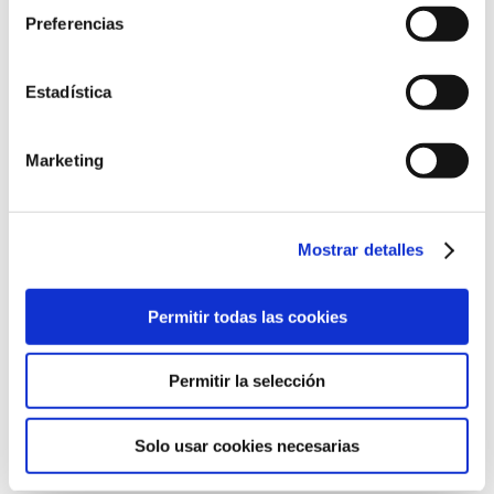
Preferencias
Ronda de Guglielmo Marconi, 13
Estadística
46980 Paterna, Valencia
961 36 63 20
Marketing
Mostrar detalles
©2022 Laboratorios BABÉ S.L.
Permitir todas las cookies
CÓDIGO ÉTICO
AVISO LEGAL
POLÍTICA DE CALIDAD
POLÍTICA DE PRIVACIDAD
POLÍTICA DE COOKIES
Permitir la selección
CANAL DE CUMPLIMIENTO
Solo usar cookies necesarias