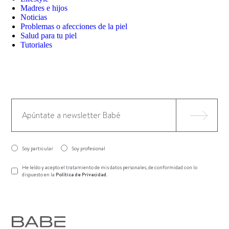
Madres e hijos
Noticias
Problemas o afecciones de la piel
Salud para tu piel
Tutoriales
Soy particular
Soy profesional
He leído y acepto el tratamiento de mis datos personales, de conformidad con lo
dispuesto en la
Política de Privacidad
.