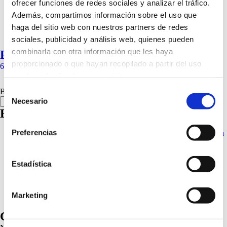
ofrecer funciones de redes sociales y analizar el tráfico.
Además, compartimos información sobre el uso que
haga del sitio web con nuestros partners de redes
sociales, publicidad y análisis web, quienes pueden
combinarla con otra información que les haya
Reparador Labial
proporcionado o que hayan recopilado a partir del uso
6,60
€
que haya hecho de sus servicios.
Selección
Buscar
Más información
Necesario
Buscar
de
Entradas recientes
consentimiento
Preferencias
Laboratorios Babé impulsa su internacionalización con la ayuda
ICEX-DANA 2025
Tres gestos que te ayudarán a cuidar tu piel en verano
Bruma protectora SP50: piel y cabello fotoprotegidos, vayas
Estadística
donde vayas
¿Sabes qué sérum necesita tu piel? Te lo contamos
5 cosas que tu dermatólogo quiere que sepas sobre el cáncer de
Marketing
piel
Comentarios recientes