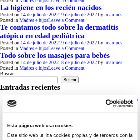
on
Posted in
Madres e hijos
Leave a Comment
Cuidados
La higiene en los recién nacidos
para
Posted on
14 de julio de 2022
19 de julio de 2022
by
jmarques
el
on
Posted in
Madres e hijos
Leave a Comment
baño
La
Te contamos todo sobre la dermatitis
de
higiene
los
atópica en edad pediátrica
en
más
los
Posted on
14 de julio de 2022
19 de julio de 2022
by
jmarques
peques
recién
on
Posted in
Madres e hijos
Leave a Comment
nacidos
Te
Todo sobre los masajes para bebés
contamos
Posted on
14 de julio de 2022
18 de julio de 2022
by
jmarques
todo
on
Posted in
Madres e hijos
Leave a Comment
sobre
Todo
Buscar
la
sobre
Buscar
dermatitis
los
Entradas recientes
atópica
masajes
en
para
edad
Laboratorios Babé impulsa su internacionalización con la ayuda
bebés
pediátrica
ICEX-DANA 2025
Tres gestos que te ayudarán a cuidar tu piel en verano
Bruma protectora SP50: piel y cabello fotoprotegidos, vayas
donde vayas
Esta página web usa cookies
¿Sabes qué sérum necesita tu piel? Te lo contamos
5 cosas que tu dermatólogo quiere que sepas sobre el cáncer de
Este sitio web utiliza cookies propias y de terceros con la
piel