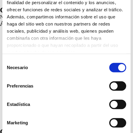
finalidad de personalizar el contenido y los anuncios,
Comentarios recientes
ofrecer funciones de redes sociales y analizar el tráfico.
Además, compartimos información sobre el uso que
No hay comentarios que mostrar.
Archivos
haga del sitio web con nuestros partners de redes
sociales, publicidad y análisis web, quienes pueden
abril 2026
combinarla con otra información que les haya
julio 2025
proporcionado o que hayan recopilado a partir del uso
junio 2025
mayo 2025
que haya hecho de sus servicios.
abril 2025
Selección
marzo 2025
Más información
febrero 2025
Necesario
de
enero 2025
consentimiento
diciembre 2024
octubre 2024
Preferencias
septiembre 2024
agosto 2024
julio 2024
Estadística
julio 2023
enero 2023
diciembre 2022
julio 2022
Marketing
Categorías