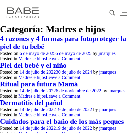
Categoría:
Madres e hijos
4 razones y 4 formas para fotoproteger la
piel de tu bebé
Posted on
6 de mayo de 2025
6 de mayo de 2025
by
jmarques
on
Posted in
Madres e hijos
Leave a Comment
4
Piel del bebé y el niño
razones
Posted on
14 de julio de 2022
30 de julio de 2024
by
jmarques
y
on
Posted in
Madres e hijos
Leave a Comment
4
Piel
Ritual para futura Mamá
formas
del
para
Posted on
14 de julio de 2022
6 de noviembre de 2022
by
jmarques
bebé
fotoproteger
on
Posted in
Madres e hijos
Leave a Comment
y
la
Ritual
Dermatitis del pañal
el
piel
para
niño
Posted on
14 de julio de 2022
19 de julio de 2022
by
jmarques
de
futura
on
Posted in
Madres e hijos
Leave a Comment
tu
Mamá
Dermatitis
Cuidados para el baño de los más peques
bebé
del
Posted on
14 de julio de 2022
19 de julio de 2022
by
jmarques
pañal