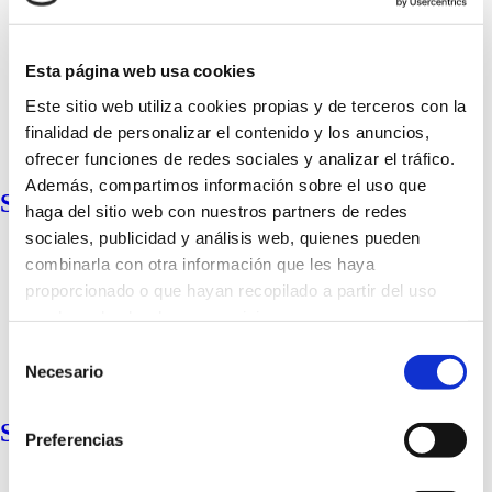
Esta página web usa cookies
Este sitio web utiliza cookies propias y de terceros con la
finalidad de personalizar el contenido y los anuncios,
ofrecer funciones de redes sociales y analizar el tráfico.
Además, compartimos información sobre el uso que
Super Fluid SPF 50 Mineral Color
haga del sitio web con nuestros partners de redes
sociales, publicidad y análisis web, quienes pueden
combinarla con otra información que les haya
proporcionado o que hayan recopilado a partir del uso
que haya hecho de sus servicios.
Selección
Más información
Necesario
de
consentimiento
Super Fluid SPF 50 Mineral Pediatric
Preferencias