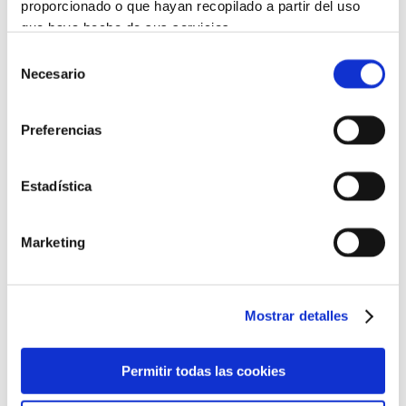
Balance Serum
proporcionado o que hayan recopilado a partir del uso
que haya hecho de sus servicios.
Selección
Más información
Necesario
de
consentimiento
NOVEDAD
Preferencias
Estadística
Marketing
Mostrar detalles
Permitir todas las cookies