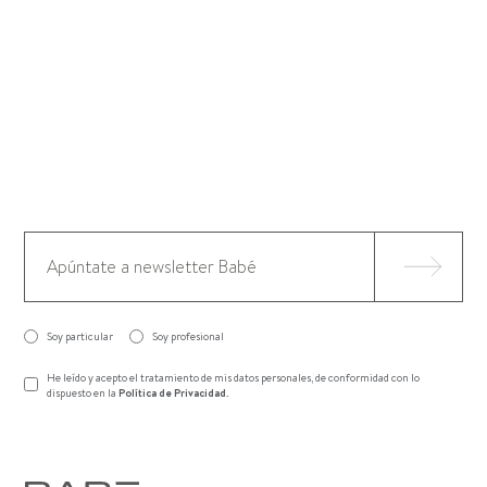
Soy particular
Soy profesional
He leído y acepto el tratamiento de mis datos personales, de conformidad con lo
dispuesto en la
Política de Privacidad
.