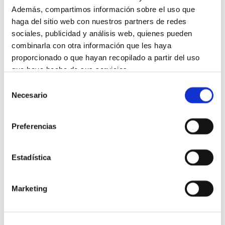
Además, compartimos información sobre el uso que
haga del sitio web con nuestros partners de redes
sociales, publicidad y análisis web, quienes pueden
combinarla con otra información que les haya
proporcionado o que hayan recopilado a partir del uso
que haya hecho de sus servicios.
Selección
Más información
Necesario
de
consentimiento
Preferencias
Estadística
Balance Serum
Marketing