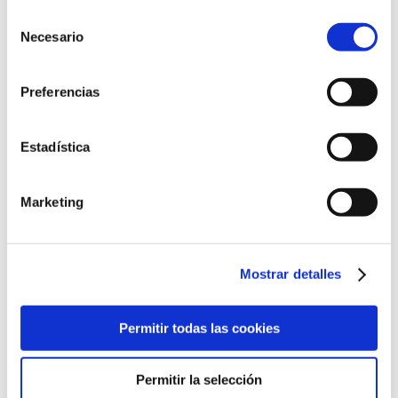
Selección
Más información
Necesario
de
consentimiento
Mattító hidratáló krém
Preferencias
Estadística
Marketing
Mostrar detalles
Permitir todas las cookies
Permitir la selección