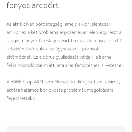
fényes arcbőrt
Az akné olyan bőrbetegség, amely akkor jelentkezik,
amikor ez a két probléma egyszerrevan jelen: egyrészt a
faggyúmirigyek felesleges zsírt termelnek, másrészt a bőr
felszínén lévő lyukak, az úgynevezett pórusok
eltömődnek. Ez a pórus gyulladását váltja ki a benne
felhalmozódó zsír miatt, ami akár fertőzéshez is vezethet.
A BABÉ Stop AKN termékcsaládot kifejezetten a zsíros,
aknéra hajlamos bőr okozta problémák megoldására
fejlesztették ki.