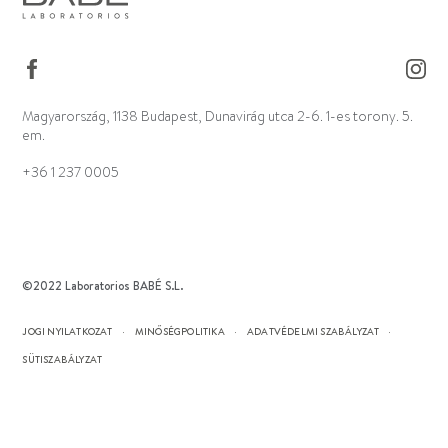
Magyarország, 1138 Budapest, Dunavirág utca 2-6. 1-es torony. 5.
em.
+36 1 237 0005
©2022 Laboratorios BABÉ S.L.
JOGI NYILATKOZAT
MINŐSÉGPOLITIKA
ADATVÉDELMI SZABÁLYZAT
SÜTISZABÁLYZAT