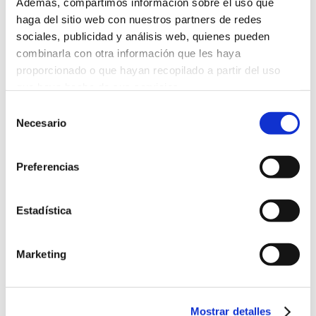
Además, compartimos información sobre el uso que
haga del sitio web con nuestros partners de redes
sociales, publicidad y análisis web, quienes pueden
combinarla con otra información que les haya
proporcionado o que hayan recopilado a partir del uso
que haya hecho de sus servicios.
Ajakápoló stick SPF 20
Selección
Más información
Necesario
de
consentimiento
Preferencias
Estadística
Marketing
Mostrar detalles