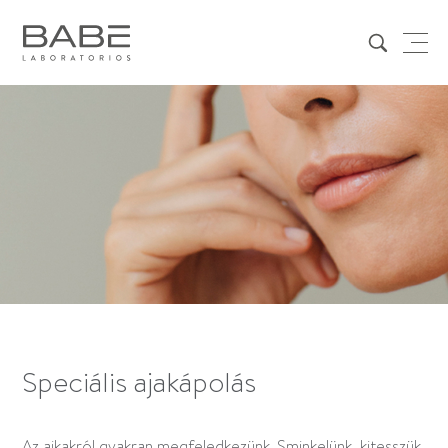
Speciális ajakápolás
Az ajkakról gyakran megfeledkezünk. Sminkelünk, kitesszük