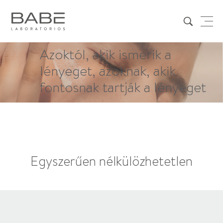
Azoktól, akik ismerik a
lényeget, azoknak, akik
fontosnak tartják a lényeget
Egyszerűen nélkülözhetetlen