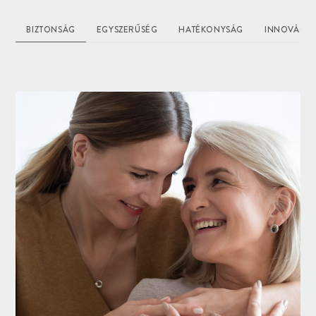
BIZTONSÁG
EGYSZERŰSÉG
HATÉKONYSÁG
INNOVÁCIÓ