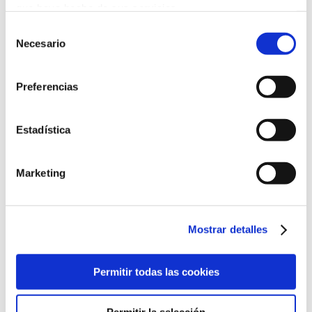
que haya hecho de sus servicios.
Selección
Más información
Necesario
de
consentimiento
Preferencias
Estadística
Marketing
Mostrar detalles
Permitir todas las cookies