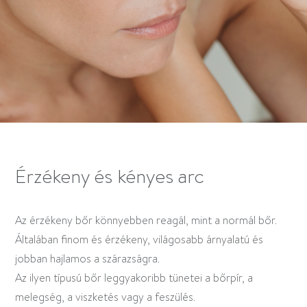
Érzékeny és kényes arc
Az érzékeny bőr könnyebben reagál, mint a normál bőr.
Általában finom és érzékeny, világosabb árnyalatú és
jobban hajlamos a szárazságra.
Az ilyen típusú bőr leggyakoribb tünetei a bőrpír, a
melegség, a viszketés vagy a feszülés.