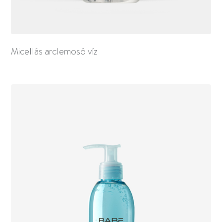
Micellás arclemosó víz