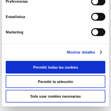
Preferencias
Magyarország, 1138 Budapest, Dunavirág utca 2-6. 1-es torony. 5.
em.
+36 1 237 0005
Estadística
Marketing
©2022 Laboratorios BABÉ S.L.
Mostrar detalles
JOGI NYILATKOZAT
MINŐSÉGPOLITIKA
ADATVÉDELMI SZABÁLYZAT
SÜTISZABÁLYZAT
Permitir todas las cookies
Permitir la selección
Solo usar cookies necesarias