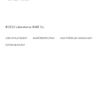
©2022 Laboratorios BABÉ S.L.
JOGI NYILATKOZAT
MINŐSÉGPOLITIKA
ADATVÉDELMI SZABÁLYZAT
SÜTISZABÁLYZAT