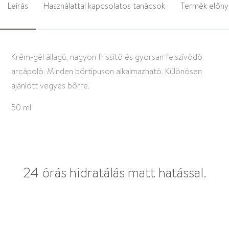
Leírás
Használattal kapcsolatos tanácsok
Termék előn
Krém-gél állagú, nagyon frissítő és gyorsan felszívódó
arcápoló. Minden bőrtípuson alkalmazható. Különösen
ajánlott vegyes bőrre.
50 ml
24 órás hidratálás matt hatással.