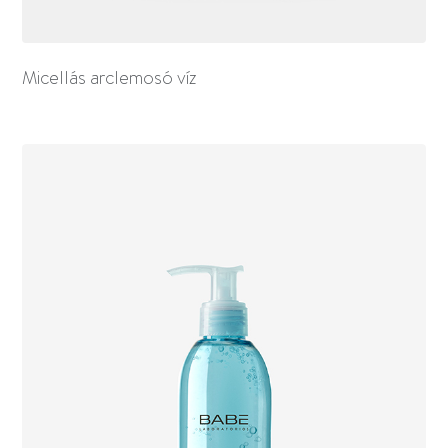
Micellás arclemosó víz